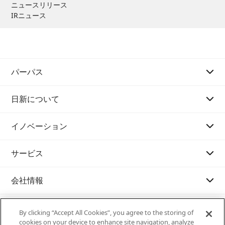
ニュースリリース
IRニュース
パーパス
日新について
パーパスストーリー 01
イノベーション
パーパスストーリー 02
会長あいさつ
サービス
Our History
社長あいさつ
メッセージ
会社情報
理念体系 (Mission・Vision・Value)
イノベーション戦略
カテゴリで探す
サステナビリティ
会社案内
取り組み事例
国際輸送
IR資料室
By clicking “Accept All Cookies”, you agree to the storing of
cookies on your device to enhance site navigation, analyze