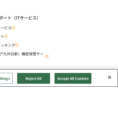
ポート（ITサービス）
サービス
ット
ラッキング
ary（®九州日新）機密保管サー
ttings
Reject All
Accept All Cookies
All Rights Reserved Copyright © Nissin Corporation