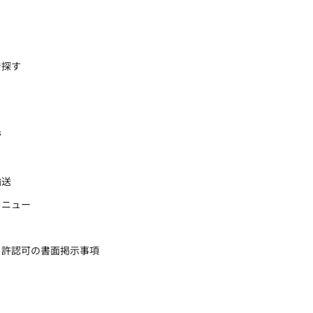
で探す
管
輸送
メニュー
・許認可の書面掲示事項