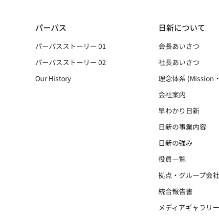
パーパス
日新について
パーパスストーリー 01
会長あいさつ
パーパスストーリー 02
社長あいさつ
Our History
理念体系 (Mission・
会社案内
早わかり日新
日新の事業内容
日新の強み
役員一覧
拠点・グループ会
統合報告書
メディアギャラリ