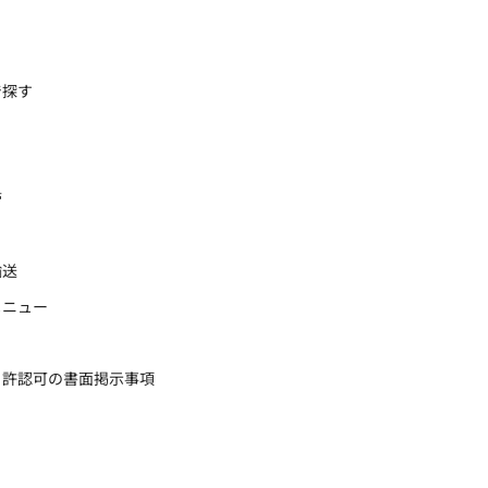
で探す
管
輸送
メニュー
・許認可の書面掲示事項