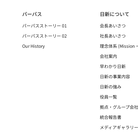
パーパス
日新について
パーパスストーリー 01
会長あいさつ
パーパスストーリー 02
社長あいさつ
Our History
理念体系 (Mission・
会社案内
早わかり日新
日新の事業内容
日新の強み
役員一覧
拠点・グループ会
統合報告書
メディアギャラリ